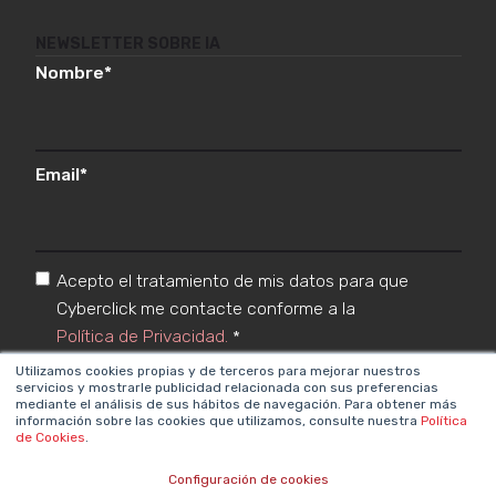
NEWSLETTER SOBRE IA
Nombre
*
Email
*
Acepto el tratamiento de mis datos para que
Cyberclick me contacte conforme a la
Política de Privacidad.
*
Utilizamos cookies propias y de terceros para mejorar nuestros
servicios y mostrarle publicidad relacionada con sus preferencias
mediante el análisis de sus hábitos de navegación. Para obtener más
información sobre las cookies que utilizamos, consulte nuestra
Política
de Cookies
.
Configuración de cookies