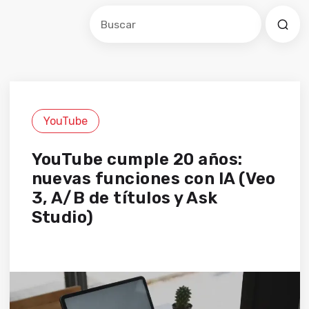
Este es un campo de búsqueda con una f
No hay sugerencias porque el cam
YouTube
YouTube cumple 20 años:
nuevas funciones con IA (Veo
3, A/B de títulos y Ask
Studio)