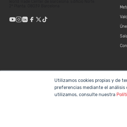
World Trade Center de Barcelona. Edificio Norte.
2ª Planta. 08039 Barcelona
Met
Val
Úne
Sal
Con
Utilizamos cookies propias y de te
preferencias mediante el análisis
utilizamos, consulte nuestra
Polít