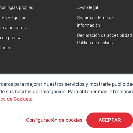
odologías propias
Aviso legal
ores y equipos
Sistema interno de
información
te a nosotros
Declaración de accesibilidad
a de prensa
Política de cookies
tacta
rceros para mejorar nuestros servicios y mostrarle publicid
 de sus hábitos de navegación. Para obtener más informació
ica de Cookies
.
Cyberclick @ 2026. Todos los derechos reservados
Configuración de cookies
ACEPTAR