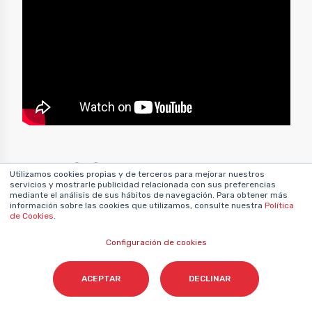
Publicidad en redes
Utilizamos cookies propias y de terceros para mejorar nuestros
servicios y mostrarle publicidad relacionada con sus preferencias
sociales
mediante el análisis de sus hábitos de navegación. Para obtener más
información sobre las cookies que utilizamos, consulte nuestra
Política
de Cookies
.
Es la que más se diferencia del resto por el
Configuración de cookies
simple hecho de que le permite a la marca
tener una
interacción más directa y
ACEPTAR
DECLINAR
personalizada
con los usuarios. Además,
como ocurre con la gran mayoría de publicidad