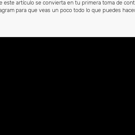
e este artículo se convierta en tu primera toma de con
tagram
para que veas un poco todo lo que puedes hace