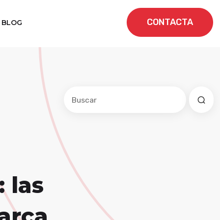
CONTACTA
BLOG
Este es un campo de búsqueda con una f
No hay sugerencias porque el cam
 las
arca