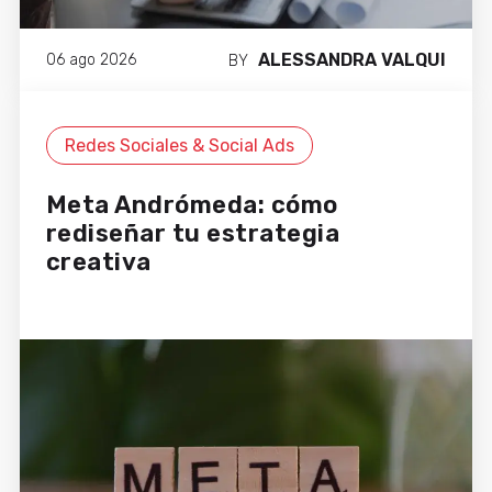
claves para aprovechar cada
oportunidad, y su dedicación se
refleja en el éxito de nuestras
ALESSANDRA VALQUI
06 ago 2026
BY
campañas.
Aida Vinyes
Redes Sociales & Social Ads
Head of Digital
Meta Andrómeda: cómo
rediseñar tu estrategia
creativa
Colaborar con Cyberclick ha sido
una experiencia muy positiva para
Novalac. Desde la creación de
contenido hasta la selección de
perfiles para colaboraciones con
influencers, todo ha sido
excelente, logrando piezas
auténticas y alineadas con
nuestra marca. Ahora, con los
nuevos vídeos UGC, hemos visto