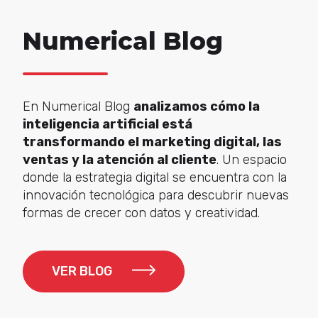
ecommerce. Además, podemos
añadir los gastos de envío a todos
Numerical Blog
los productos y cumplir así con los
requisitos de ciertas plataformas.
Asier Delgado
En Numerical Blog
analizamos cómo la
Head of Digital
inteligencia artificial está
transformando el marketing digital, las
ventas y la atención al cliente
. Un espacio
donde la estrategia digital se encuentra con la
Lo que más valoramos de trabajar
innovación tecnológica para descubrir nuevas
con Cyberclick es su equipo:
formas de crecer con datos y creatividad.
siempre cercano, con una gran
capacidad para entender nuestro
negocio y adaptarse a nuestras
necesidades en todo momento. En
VER BLOG
MiiN tenemos un alto nivel de
exigencia y un ritmo de
publicación intenso, y Cyberclick