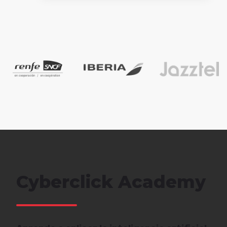
Trabajar con Cyberclick siempre es
sinónimo de excelencia. Su gran
equipo entiende, siempre a la
primera, las necesidades de Toyota
Material Handling. ¿El resultado?
Éxito asegurado en campañas y
anuncios.
Alba Jiménez Gutiérrez
Digital Marketing Manager
Cyberclick Academy
A lo largo de estos años,
Cyberclick nos ha acompañado en
la ejecución de nuestras acciones
de performance, proponiendo