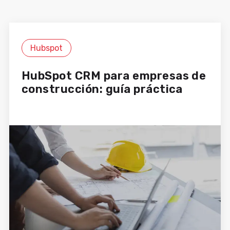
siempre está a la altura con su
implicación y acompañamiento.
Sandra Gámez
Hubspot
Digital Marketing Manager
HubSpot CRM para empresas de
construcción: guía práctica
Trabajar con Cyberclick nos
permite lograr resultados digitales
día a día. Su profundo
conocimiento de los canales, junto
con su capacidad de análisis y
optimización de campañas, marca
una gran diferencia. Son un socio
estratégico imprescindible y se
involucran en cada proyecto como
si fueran parte de nuestro equipo.
Su rapidez y compromiso son