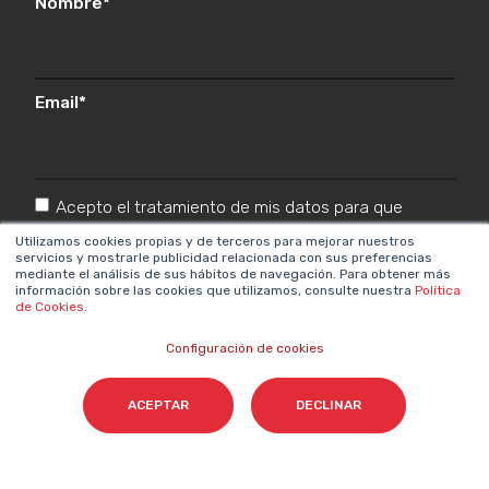
Nombre
*
Email
*
Acepto el tratamiento de mis datos para que
Cyberclick me contacte conforme a la
Utilizamos cookies propias y de terceros para mejorar nuestros
servicios y mostrarle publicidad relacionada con sus preferencias
Política de Privacidad.
*
mediante el análisis de sus hábitos de navegación. Para obtener más
información sobre las cookies que utilizamos, consulte nuestra
Política
de Cookies
.
Configuración de cookies
ACEPTAR
DECLINAR
Cyberclick @ 2026. Todos los derechos reservados