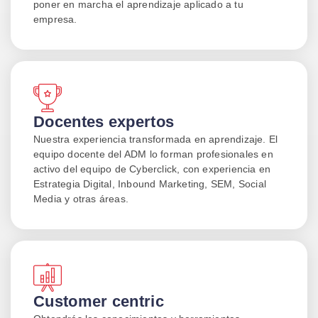
poner en marcha el aprendizaje aplicado a tu
Facebook & Instagram
empresa.
Definir tu estrategia en
Facebook & Instagram Ads
Estructura de campañas y
consejos para tu estrategia
Crea tu primera campaña en
Docentes expertos
Meta
Nuestra experiencia transformada en aprendizaje. El
equipo docente del ADM lo forman profesionales en
Publicidad en Tiktok Ads
activo del equipo de Cyberclick, con experiencia en
Estrategia Digital, Inbound Marketing, SEM, Social
Media y otras áreas.
Tipos de objetivos en TikTok
Ads
Audiencias y estrategias de
compra en TikTok Ads
Tipos de contenidos y tipos de
Customer centric
anuncios en TikTok Ads