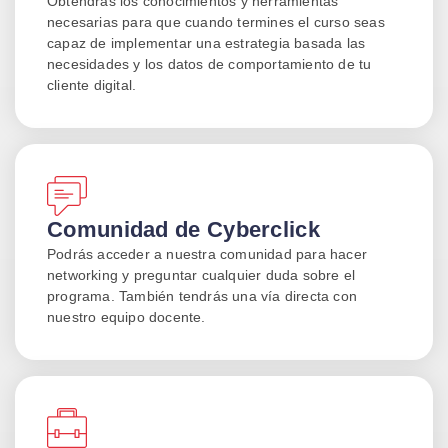
Obtendrás los conocimientos y herramientas
Recomendaciones para crear
necesarias para que cuando termines el curso seas
anuncios en TikTok Ads
capaz de implementar una estrategia basada las
necesidades y los datos de comportamiento de tu
Crea tu primera campaña en
cliente digital.
TikTok Ads
Publicidad en LinkedIn Ads
Tipos de objetivos en LinkedIn
Ads
Comunidad de Cyberclick
Formatos Publicitarios en
Podrás acceder a nuestra comunidad para hacer
networking y preguntar cualquier duda sobre el
LinkedIn Ads
programa. También tendrás una vía directa con
Segmentación y re-targeting en
nuestro equipo docente.
LinkedIn Ads
Buenas prácticas y consejos en
LinkedIn Ads
Crea tu primera campaña en