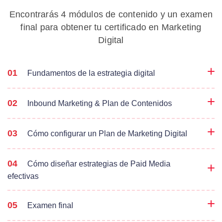
Encontrarás 4 módulos de contenido y un examen
final para obtener tu certificado en Marketing
Digital
01
Fundamentos de la estrategia digital
02
Inbound Marketing & Plan de Contenidos
La evolución del proceso de compra
& People-Led Marketing
03
Cómo configurar un Plan de Marketing Digital
Buyer Persona:
Funnel Advertising vs Flywheel
Inbound Marketing: Pilares, estrategias
Definición y cómo crear el tuyo
04
Cómo diseñar estrategias de Paid Media
y metodología
Introducción al Plan de Marketing
Herramientas, plantillas y
efectivas
Digital
Contenido de valor y activos del
ejemplos
Inbound Marketing
9 pasos clave para crear tu Plan de
05
Examen final
Publicidad en Google Ads
Marketing Digital
Buyer Journey
Lead Magnets para cada etapa