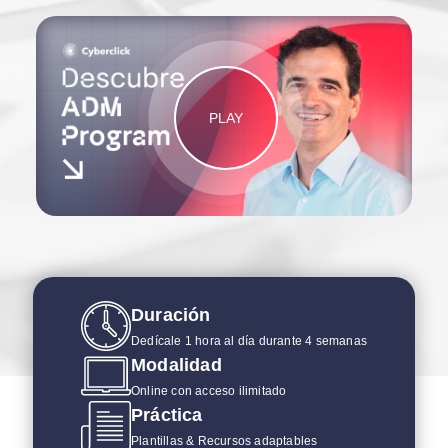
PLAY
Duración
Dedícale 1 hora al día durante 4 semanas
Modalidad
Online con acceso ilimitado
Práctica
Plantillas & Recursos adaptables