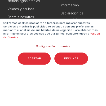
Metodologías propias
información
Valores y equipos
Declaración de
Únete a nosotros
accesibilidad
Utilizamos cookies propias y de terceros para mejorar nuestros
Sala de prensa
Política de cookies
servicios y mostrarle publicidad relacionada con sus preferencias
mediante el análisis de sus hábitos de navegación. Para obtener más
Contacta
información sobre las cookies que utilizamos, consulte nuestra
Política
de Cookies
.
NEWSLETTER SOBRE IA
Configuración de cookies
Nombre
*
ACEPTAR
DECLINAR
Email
*
Acepto el tratamiento de mis datos para que
Cyberclick me contacte conforme a la