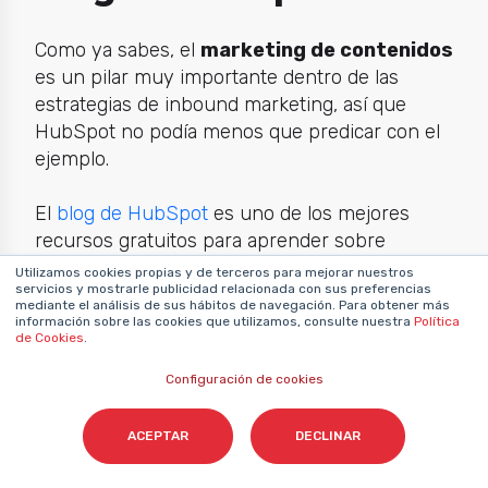
Como ya sabes, el
marketing de contenidos
es un pilar muy importante dentro de las
estrategias de inbound marketing, así que
HubSpot no podía menos que predicar con el
ejemplo.
El
blog de HubSpot
es uno de los mejores
recursos gratuitos para aprender sobre
inbound marketing, marketing online y temas
Utilizamos cookies propias y de terceros para mejorar nuestros
servicios y mostrarle publicidad relacionada con sus preferencias
relacionados como las ventas, el servicio al
mediante el análisis de sus hábitos de navegación. Para obtener más
cliente o las tendencias del sector.
información sobre las cookies que utilizamos, consulte nuestra
Política
de Cookies
.
Configuración de cookies
ACEPTAR
DECLINAR