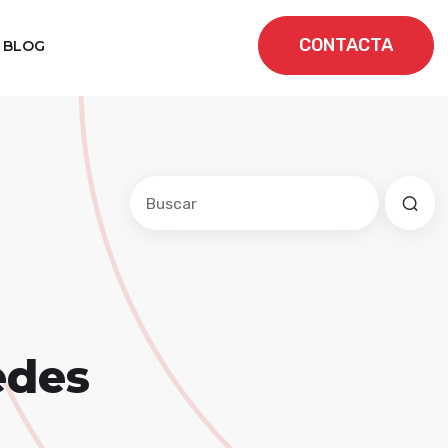
CONTACTA
BLOG
Este es un campo de búsqueda con una f
No hay sugerencias porque el cam
edes