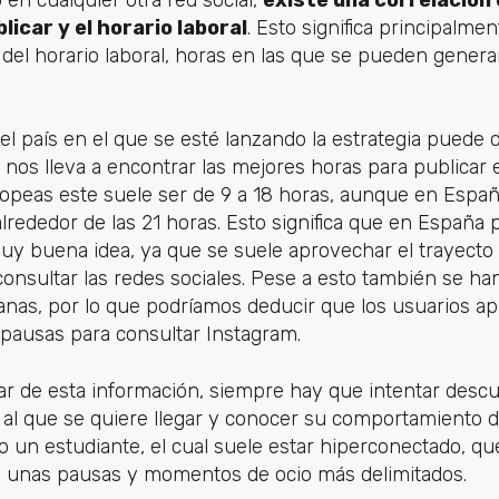
 en cualquier otra red social,
existe una correlación 
licar y el horario laboral
. Esto significa principalme
 del horario laboral, horas en las que se pueden gener
el país en el que se esté lanzando la estrategia puede d
ue nos lleva a encontrar las mejores horas para publicar
peas este suele ser de 9 a 18 horas, aunque en España
rededor de las 21 horas. Esto significa que en España pu
uy buena idea, ya que se suele aprovechar el trayecto
consultar las redes sociales. Pese a esto también se ha
ñanas, por lo que podríamos deducir que los usuarios a
s pausas para consultar Instagram.
r de esta información, siempre hay que intentar descu
 al que se quiere llegar y conocer su comportamiento 
o un estudiante, el cual suele estar hiperconectado, q
ne unas pausas y momentos de ocio más delimitados.