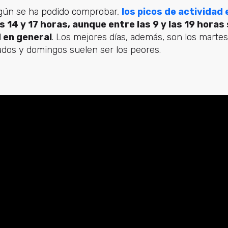
egún se ha podido comprobar,
los picos de actividad 
 14 y 17 horas, aunque entre las 9 y las 19 horas
 en general
. Los mejores días, además, son los martes
ados y domingos suelen ser los peores.