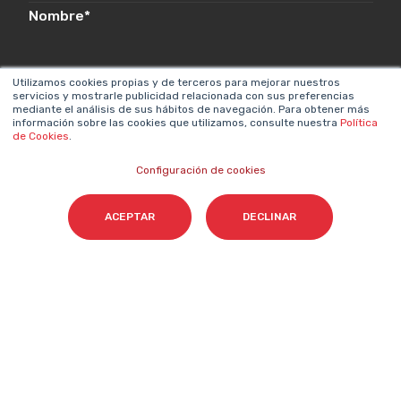
Nombre
*
Utilizamos cookies propias y de terceros para mejorar nuestros
Email
*
servicios y mostrarle publicidad relacionada con sus preferencias
mediante el análisis de sus hábitos de navegación. Para obtener más
información sobre las cookies que utilizamos, consulte nuestra
Política
de Cookies
.
Configuración de cookies
Acepto el tratamiento de mis datos para que
Cyberclick me contacte conforme a la
ACEPTAR
DECLINAR
Política de Privacidad.
*
Cyberclick @ 2026. Todos los derechos reservados