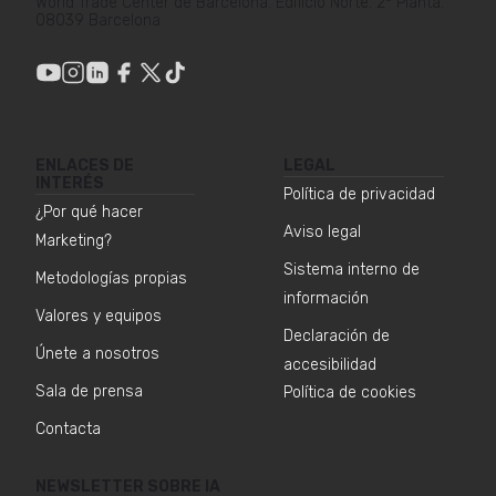
World Trade Center de Barcelona. Edificio Norte. 2ª Planta.
08039 Barcelona
ENLACES DE
LEGAL
INTERÉS
Política de privacidad
¿Por qué hacer
Aviso legal
Marketing?
Sistema interno de
Metodologías propias
información
Valores y equipos
Declaración de
Únete a nosotros
accesibilidad
Sala de prensa
Política de cookies
Contacta
NEWSLETTER SOBRE IA