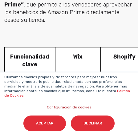
Prime”
, que permite a los vendedores aprovechar
los beneficios de Amazon Prime directamente
desde su tienda.
Funcionalidad
Wix
Shopify
clave
Utilizamos cookies propias y de terceros para mejorar nuestros
servicios y mostrarle publicidad relacionada con sus preferencias
mediante el análisis de sus hábitos de navegación. Para obtener más
Gestión de
Incluida por
Incluida po
información sobre las cookies que utilizamos, consulte nuestra
Política
de Cookies
.
inventario
defecto
defecto
Configuración de cookies
ACEPTAR
DECLINAR
Pasarelas de
Más de 80
Shopify
pago
(Mercado
Payments 