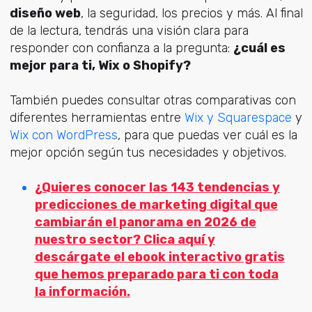
diseño web
, la seguridad, los precios y más. Al final
de la lectura, tendrás una visión clara para
responder con confianza a la pregunta:
¿cuál es
mejor para ti, Wix o Shopify?
También puedes consultar otras comparativas con
diferentes herramientas entre
Wix y Squarespace
y
Wix con WordPress
, para que puedas ver cuál es la
mejor opción según tus necesidades y objetivos.
¿Quieres conocer las
143 tendencias y
predicciones de marketing digital
que
cambiarán el panorama en
2026
de
nuestro sector?
Clica aquí
y
descárgate el ebook interactivo gratis
que hemos preparado para ti con toda
la información.