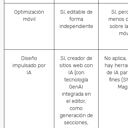
Optimización
Sí, editable de
Sí, per
móvil
forma
menos c
independiente
sobre la
móv
Diseño
Sí, creador de
No aplica
impulsado por
sitios web con
hay herra
IA
IA (con
de IA par
tecnología
fines (S
GenAI
Magi
integrada en
el editor,
como
generación de
secciones,