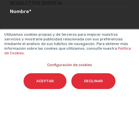
NEWSLETTER SOBRE IA
Nombre
*
Utilizamos cookies propias y de terceros para mejorar nuestros
Email
*
servicios y mostrarle publicidad relacionada con sus preferencias
mediante el análisis de sus hábitos de navegación. Para obtener más
información sobre las cookies que utilizamos, consulte nuestra
Política
de Cookies
.
Configuración de cookies
Acepto el tratamiento de mis datos para que
Cyberclick me contacte conforme a la
ACEPTAR
DECLINAR
Política de Privacidad.
*
Cyberclick @ 2026. Todos los derechos reservados