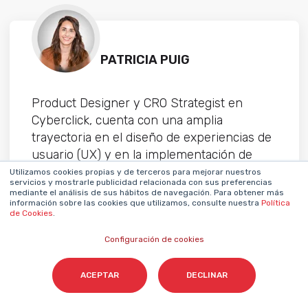
PATRICIA PUIG
Product Designer y CRO Strategist en
Cyberclick, cuenta con una amplia
trayectoria en el diseño de experiencias de
usuario (UX) y en la implementación de
estrategias de optimización de la tasa de
Utilizamos cookies propias y de terceros para mejorar nuestros
servicios y mostrarle publicidad relacionada con sus preferencias
conversión (CRO). Su enfoque analítico,
mediante el análisis de sus hábitos de navegación. Para obtener más
información sobre las cookies que utilizamos, consulte nuestra
Política
combinado con su experiencia en diseño y
de Cookies
.
desarrollo frontend, le permite ofrecer una
visión integral en cada proyecto. Gracias a
Configuración de cookies
su habilidad para comprender a los
usuarios y alinear sus necesidades con los
ACEPTAR
DECLINAR
objetivos de negocio, crea la sinergia