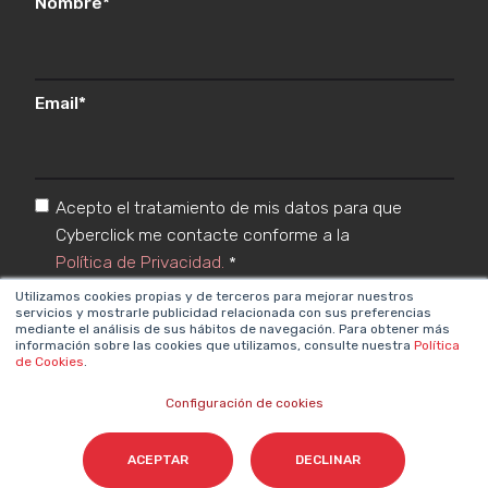
Nombre
*
Email
*
Acepto el tratamiento de mis datos para que
Cyberclick me contacte conforme a la
Política de Privacidad.
*
Utilizamos cookies propias y de terceros para mejorar nuestros
servicios y mostrarle publicidad relacionada con sus preferencias
mediante el análisis de sus hábitos de navegación. Para obtener más
información sobre las cookies que utilizamos, consulte nuestra
Política
de Cookies
.
Configuración de cookies
Cyberclick @ 2026. Todos los derechos reservados
ACEPTAR
DECLINAR