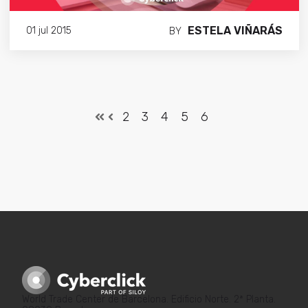
ESTELA VIÑARÁS
01 jul 2015
BY
2
3
4
5
6
World Trade Center de Barcelona. Edificio Norte. 2ª Planta.