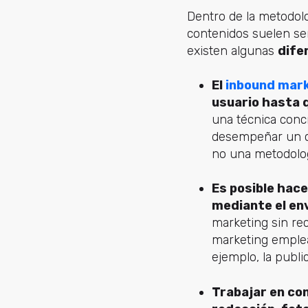
Dentro de la metodol
contenidos suelen ser
existen algunas
dife
El
inbound mar
usuario hasta q
una técnica concr
desempeñar un cie
no una metodolog
Es posible hac
mediante el en
marketing sin rec
marketing emplea
ejemplo, la publi
Trabajar en co