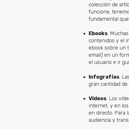
colección de art
funcione, tenemo
fundamental que l
Ebooks
. Muchas
contenidos y el i
ebook sobre un t
email) en un for
el usuario e ir g
Infografías
. La
gran cantidad de 
Vídeos
. Los víd
internet, y en lo
en directo. Para 
audiencia y trans