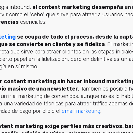
ogía inbound,
el content marketing desempeña un r
vir como el "cebo" que sirve para atraer a usuarios hac
rencias
esenciales:
keting
se ocupa de todo el proceso, desde la capta
ue se convierte en cliente y se fideliza
. El market
eta que sirve para atraer clientes en las etapas inicial
rto papel en la fidelización, pero en definitiva es un au
ía en sí mismo.
er content marketing sin hacer inbound marketing
vío masivo de una newsletter.
También es posible h
urrir al marketing de contenidos, aunque no es lo habit
 una variedad de técnicas para atraer tráfico además d
cidad de pago por clic o el
email marketing
.
ntent marketing exige perfiles más creativos, b