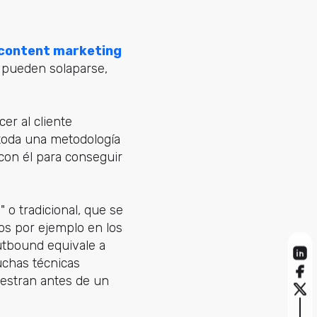
 content marketing
 pueden solaparse,
er al cliente
 toda una metodología
con él para conseguir
d
" o tradicional, que se
os por ejemplo en los
outbound equivale a
chas técnicas
uestran antes de un