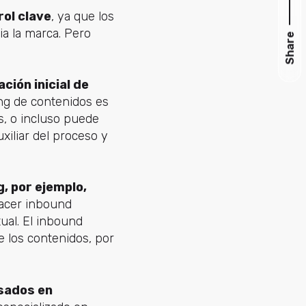
ol clave
, ya que los
ia la marca. Pero
Share
ción inicial de
ing de contenidos es
es, o incluso puede
xiliar del proceso y
, por ejemplo,
acer inbound
ual. El inbound
e los contenidos, por
asados en