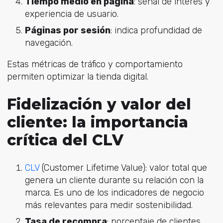
Tiempo medio en página
: s
eñal de interés y
experiencia de usuario.
Páginas por sesión
: i
ndica profundidad de
navegación.
Estas métricas de tráfico y comportamiento
permiten optimizar la tienda digital.
Fidelización y valor del
cliente: la importancia
crítica del CLV
CLV
(C
ustomer Lifetime Value): v
alor total que
genera un cliente durante su relación con la
marca. Es uno de los indicadores de negocio
más relevantes para medir sostenibilidad.
Tasa de recompra
: p
orcentaje de clientes