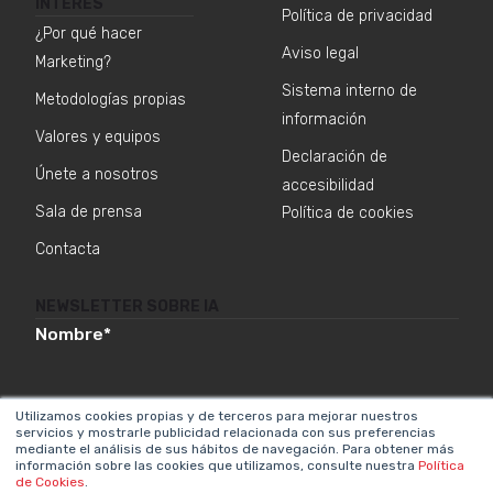
INTERÉS
Política de privacidad
¿Por qué hacer
Aviso legal
Marketing?
Sistema interno de
Metodologías propias
información
Valores y equipos
Declaración de
Únete a nosotros
accesibilidad
Sala de prensa
Política de cookies
Contacta
NEWSLETTER SOBRE IA
Nombre
*
Utilizamos cookies propias y de terceros para mejorar nuestros
Email
*
servicios y mostrarle publicidad relacionada con sus preferencias
mediante el análisis de sus hábitos de navegación. Para obtener más
información sobre las cookies que utilizamos, consulte nuestra
Política
de Cookies
.