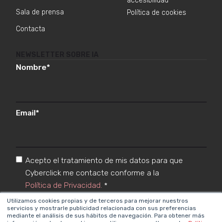
accesibilidad
Sala de prensa
Política de cookies
Contacta
NEWSLETTER SOBRE IA
Nombre
*
Email
*
Acepto el tratamiento de mis datos para que
Cyberclick me contacte conforme a la
Política de Privacidad.
*
Utilizamos cookies propias y de terceros para mejorar nuestros
servicios y mostrarle publicidad relacionada con sus preferencias
mediante el análisis de sus hábitos de navegación. Para obtener más