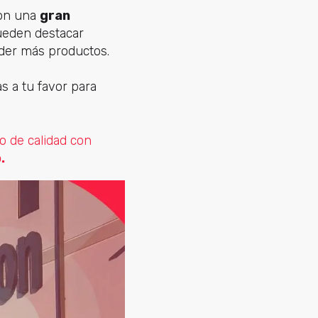
son una
gran
pueden destacar
der más productos.
s a tu favor para
o de calidad con
.