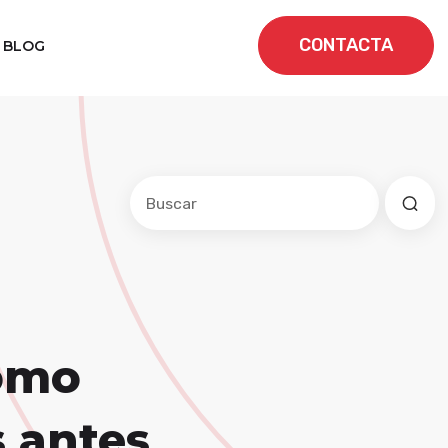
CONTACTA
BLOG
Este es un campo de búsqueda con una f
No hay sugerencias porque el cam
cómo
 antes