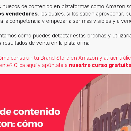
tos huecos de contenido en plataformas como Amazon 
los vendedores
, los cuales, si los saben aprovechar, 
 la competencia y empezar a ser más visibles y a ven
ontamos cómo puedes detectar estas brechas y utilizarla
 resultados de venta en la plataforma.
ómo construir tu Brand Store en Amazon y atraer tráfic
gente? Clica aquí y apúntate a
nuestro curso gratuito