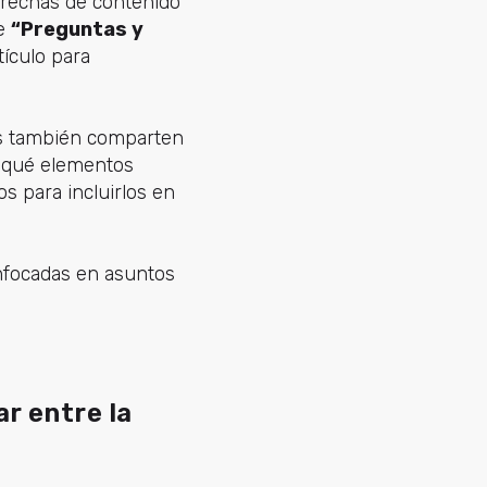
brechas de contenido
de
“Preguntas y
tículo para
s también comparten
r qué elementos
s para incluirlos en
enfocadas en asuntos
r entre la