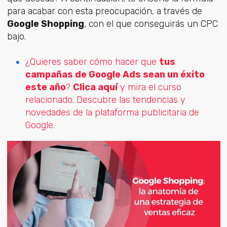
para acabar con esta preocupación, a través de
Google Shopping
, con el que conseguirás un CPC
bajo.
¿Quieres saber cómo hacer que
tus
campañas de Google Ads sean un éxito
este año
?
Clica aquí
y mira el curso
relacionado. Descubre las tendencias y
novedades de la plataforma publicitaria de
Google.