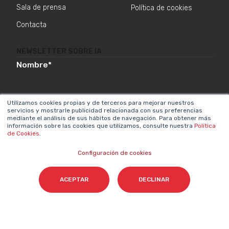
Sala de prensa
Política de cookies
Contacta
NEWSLETTER SOBRE IA
Nombre
*
Utilizamos cookies propias y de terceros para mejorar nuestros
Email
*
servicios y mostrarle publicidad relacionada con sus preferencias
mediante el análisis de sus hábitos de navegación. Para obtener más
información sobre las cookies que utilizamos, consulte nuestra
Política
de Cookies
.
Configuración de cookies
Acepto el tratamiento de mis datos para que
Cyberclick me contacte conforme a la
ACEPTAR
DECLINAR
Política de Privacidad.
*