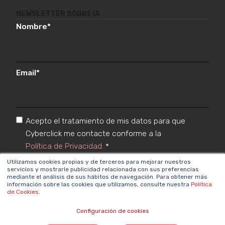
NEWSLETTER SOBRE IA
Nombre
*
Email
*
Acepto el tratamiento de mis datos para que
Cyberclick me contacte conforme a la
Política de Privacidad.
*
Utilizamos cookies propias y de terceros para mejorar nuestros
servicios y mostrarle publicidad relacionada con sus preferencias
mediante el análisis de sus hábitos de navegación. Para obtener más
información sobre las cookies que utilizamos, consulte nuestra
Política
de Cookies
.
Configuración de cookies