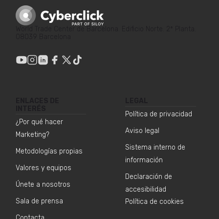
World Trade Center de Barcelona. Edificio Norte. 2ª Planta.
08039 Barcelona
ENLACES DE
LEGAL
INTERÉS
Política de privacidad
¿Por qué hacer
Aviso legal
Marketing?
Sistema interno de
Metodologías propias
información
Valores y equipos
Declaración de
Únete a nosotros
accesibilidad
Sala de prensa
Política de cookies
Contacta