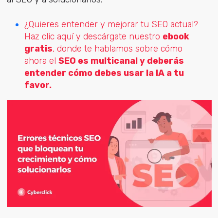
¿Quieres entender y mejorar tu SEO actual?
Haz clic aquí y descárgate nuestro
ebook
gratis
, donde te hablamos sobre cómo
ahora el
SEO es multicanal y deberás
entender cómo debes usar la IA a tu
favor.