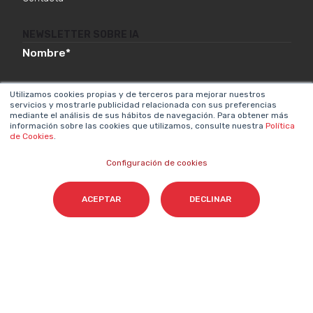
NEWSLETTER SOBRE IA
Nombre
*
Utilizamos cookies propias y de terceros para mejorar nuestros
servicios y mostrarle publicidad relacionada con sus preferencias
Email
*
mediante el análisis de sus hábitos de navegación. Para obtener más
información sobre las cookies que utilizamos, consulte nuestra
Política
de Cookies
.
Configuración de cookies
Acepto el tratamiento de mis datos para que
ACEPTAR
DECLINAR
Cyberclick me contacte conforme a la
Política de Privacidad.
*