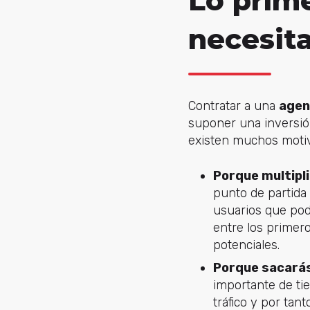
Lo prim
necesit
Contratar a una
agen
suponer una inversió
existen muchos motiv
Porque multipli
punto de partida 
usuarios que podr
entre los primero
potenciales.
Porque sacarás
importante de ti
tráfico y por tan