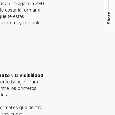
tar a una agencia SEO
te costaría formar a
Share
que te estás
ución muy rentable.
ento
y la
visibilidad
ente Google). Para
entre los primeros
dos.
normal es que dentro
áreas como: