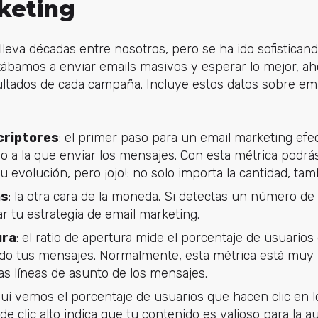
keting
lleva décadas entre nosotros, pero se ha ido sofisticand
tábamos a enviar emails masivos y esperar lo mejor, 
ultados de cada campaña. Incluye estos datos sobre em
criptores
: el primer paso para un email marketing efe
eo a la que enviar los mensajes. Con esta métrica podr
 evolución, pero ¡ojo!: no solo importa la cantidad, tamb
as
: la otra cara de la moneda. Si detectas un número de
r tu estrategia de email marketing.
ura
: el ratio de apertura mide el porcentaje de usuarios 
do tus mensajes. Normalmente, esta métrica está muy r
as líneas de asunto de los mensajes.
uí vemos el porcentaje de usuarios que hacen clic en l
de clic alto indica que tu contenido es valioso para la a