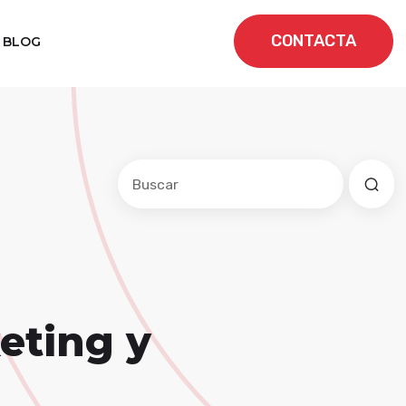
CONTACTA
BLOG
Este es un campo de búsqueda con una f
No hay sugerencias porque el cam
eting y