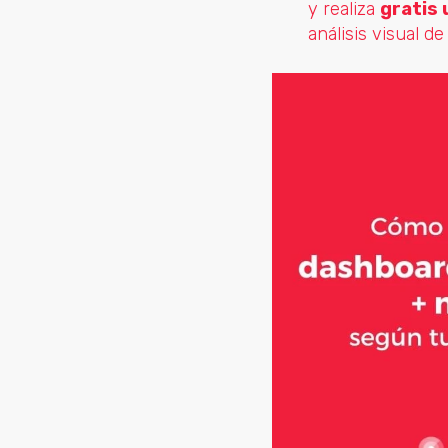
y realiza
gratis 
análisis visual de