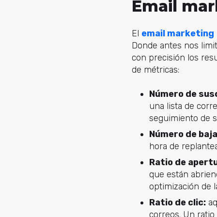
Email mar
El
email marketing
Donde antes nos limi
con precisión los res
de métricas:
Número de sus
una lista de corr
seguimiento de su
Número de baj
hora de replantea
Ratio de apert
que están abrien
optimización de l
Ratio de clic:
aq
correos. Un ratio 