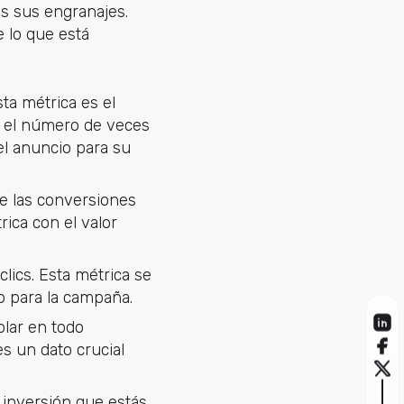
s sus engranajes.
 lo que está
sta métrica es el
re el número de veces
el anuncio para su
de las conversiones
ica con el valor
clics. Esta métrica se
do para la campaña.
olar en todo
s un dato crucial
a inversión que estás