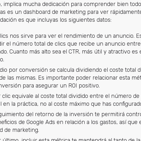
o, implica mucha dedicación para comprender bien todo
itas es un dashboard de marketing para ver rápidamente
ación es que incluyas los siguientes datos:
 clics nos sirve para ver el rendimiento de un anuncio. E
dir el número total de clics que recibe un anuncio ent
o. Cuanto más alto sea el CTR, más útil y atractivo es 
o.
edio por conversión se calcula dividiendo el coste total 
de las mismas. Es importante poder relacionar esta métr
versión para asegurar un ROI positivo.
r clic equivale al coste total dividido entre el número de 
eal en la práctica, no al coste máximo que has configura
guimiento del retorno de la inversión te permitirá contr
icios de Google Ads en relación a los gastos, así que e
d de marketing.
r último, incluir esta métrica te mantendrá al tanto de l