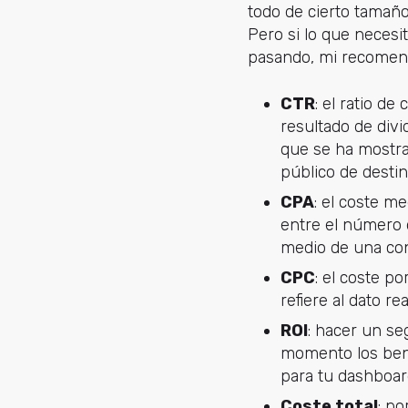
todo de cierto tamañ
Pero si lo que neces
pasando, mi recomend
CTR
: el ratio de
resultado de divi
que se ha mostrad
público de destin
CPA
: el coste m
entre el número 
medio de una con
CPC
: el coste po
refiere al dato r
ROI
: hacer un se
momento los benef
para tu dashboar
Coste total
: po