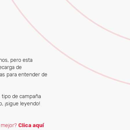
mos, pero esta
ecarga de
das para entender de
l tipo de campaña
o, ¡sigue leyendo!
s mejor?
Clica aquí