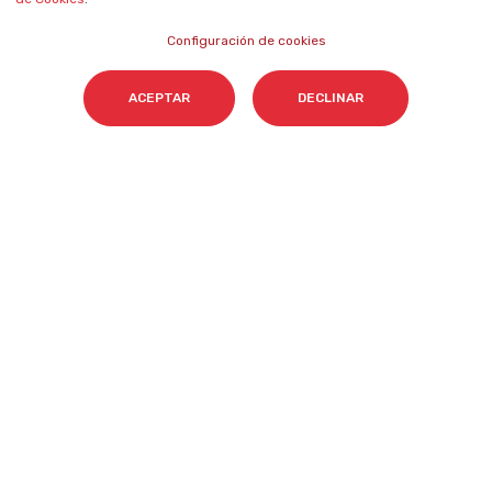
Aviso legal
Marketing?
Configuración de cookies
Sistema interno de
Metodologías propias
información
Valores y equipos
ACEPTAR
DECLINAR
Declaración de
Únete a nosotros
accesibilidad
Sala de prensa
Política de cookies
Contacta
NEWSLETTER SOBRE IA
Nombre
*
Email
*