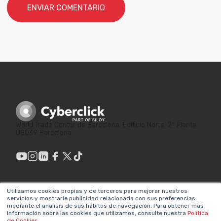
World Trade Center de Barcelona. Edificio Norte. 2ª Planta.
08039 Barcelona
Utilizamos cookies propias y de terceros para mejorar nuestros
ENLACES DE
LEGAL
servicios y mostrarle publicidad relacionada con sus preferencias
INTERÉS
mediante el análisis de sus hábitos de navegación. Para obtener más
Política de privacidad
información sobre las cookies que utilizamos, consulte nuestra
Política
¿Por qué hacer
de Cookies
.