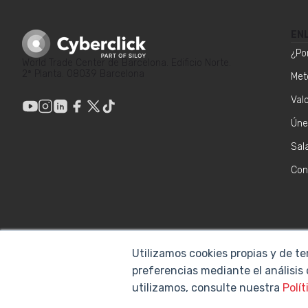
EN
¿Po
World Trade Center de Barcelona. Edificio Norte.
2ª Planta. 08039 Barcelona
Met
Val
Úne
Sal
Con
Utilizamos cookies propias y de te
preferencias mediante el análisis
utilizamos, consulte nuestra
Polít