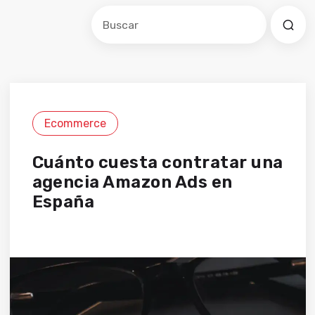
Este es un campo de búsqueda con una f
No hay sugerencias porque el cam
Ecommerce
Cuánto cuesta contratar una
agencia Amazon Ads en
España