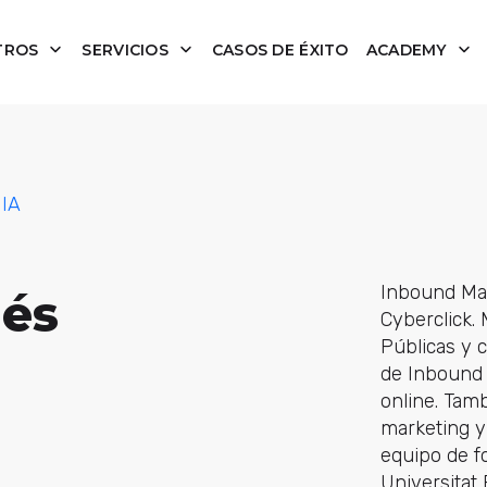
TROS
SERVICIOS
CASOS DE ÉXITO
ACADEMY
 IA
Inbound Mar
lés
Cyberclick.
Públicas y c
de Inbound 
online. Tamb
marketing y 
equipo de f
Universitat