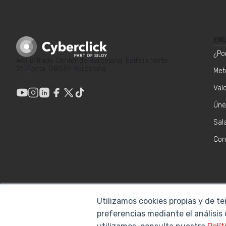
EN
¿Po
World Trade Center de Barcelona. Edificio Norte.
2ª Planta. 08039 Barcelona
Met
Val
Úne
Sal
Con
Utilizamos cookies propias y de te
preferencias mediante el análisis