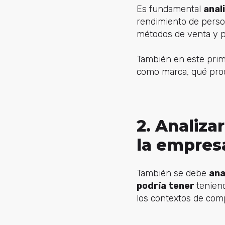
Es fundamental
anal
rendimiento de person
métodos de venta y
También en este prime
como marca, qué produ
2. Analiza
la empres
También se debe
ana
podría tener
tenien
los contextos de comp