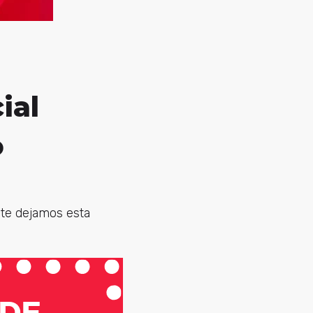
ial
o
 te dejamos esta