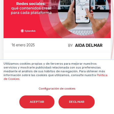
AIDA DELMAR
16 enero 2025
BY
Utilizamos cookies propias y de terceros para mejorar nuestros
SEO & SEM
servicios y mostrarle publicidad relacionada con sus preferencias
mediante el análisis de sus hábitos de navegación. Para obtener más
información sobre las cookies que utilizamos, consulte nuestra
Política
de Cookies
.
La evolución del SEO en
Inbound Marketing:
Configuración de cookies
diversificación de canales e
incorporación de campañas de
ACEPTAR
DECLINAR
pago