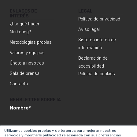
ENLACES DE
LEGAL
INTERÉS
Política de privacidad
¿Por qué hacer
Aviso legal
Marketing?
Sistema interno de
Metodologías propias
información
Valores y equipos
Declaración de
Únete a nosotros
accesibilidad
Sala de prensa
Política de cookies
Contacta
NEWSLETTER SOBRE IA
Nombre
*
Utilizamos cookies propias y de terceros para mejorar nuestros
Email
*
servicios y mostrarle publicidad relacionada con sus preferencias