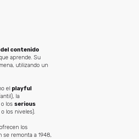
del contenido
 que aprende. Su
mena, utilizando un
mo el
playful
ntil), la
 o los
serious
 los niveles).
ofrecen los
n se remonta a 1948,