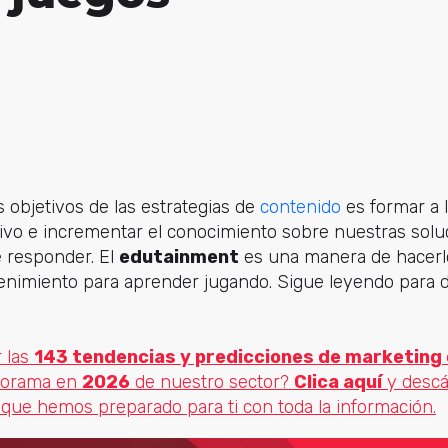
s objetivos de las estrategias de
contenido
es formar a 
ivo e incrementar el conocimiento sobre nuestras solu
e responder. El
edutainment
es una manera de hacerl
tenimiento para aprender jugando. Sigue leyendo para 
 las
143 tendencias y predicciones de marketing 
norama en
2026
de nuestro sector?
Clica aquí
y descá
s que hemos preparado para ti con toda la información.