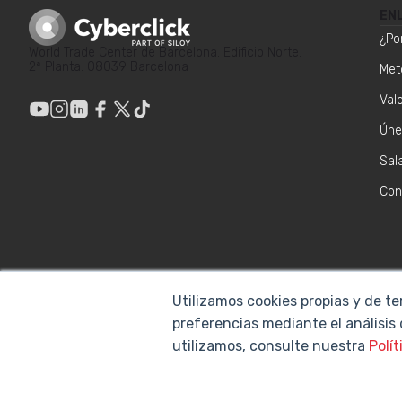
EN
¿Po
World Trade Center de Barcelona. Edificio Norte.
2ª Planta. 08039 Barcelona
Met
Val
Úne
Sal
Con
Utilizamos cookies propias y de te
preferencias mediante el análisis
utilizamos, consulte nuestra
Polít