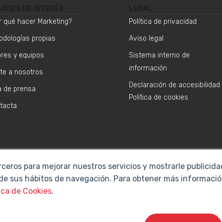
LACES DE INTERÉS
LEGAL
r qué hacer Marketing?
Política de privacidad
odologías propias
Aviso legal
ores y equipos
Sistema interno de
información
te a nosotros
Declaración de accesibilidad
a de prensa
Política de cookies
tacta
rceros para mejorar nuestros servicios y mostrarle publicid
 de sus hábitos de navegación. Para obtener más informació
ica de Cookies
.
Cyberclick @ 2026. Todos los derechos reservados