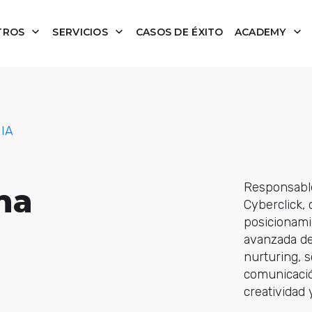
TROS
SERVICIOS
CASOS DE ÉXITO
ACADEMY
 IA
Responsable 
na
Cyberclick,
posicionami
avanzada de
nurturing, s
comunicació
creatividad 