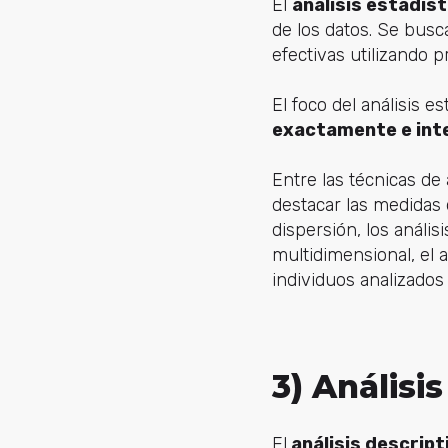
El
análisis estadíst
de los datos. Se busc
efectivas utilizando 
El foco del análisis e
exactamente e int
Entre las técnicas de 
destacar las medidas 
dispersión, los análi
multidimensional, el a
individuos analizados
3) Análisi
El
análisis descript