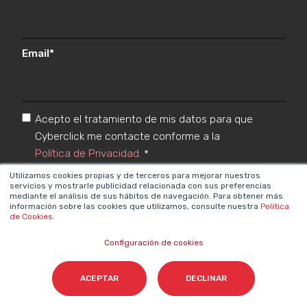
Email
*
Acepto el tratamiento de mis datos para que
Cyberclick me contacte conforme a la
Política de Privacidad.
*
Utilizamos cookies propias y de terceros para mejorar nuestros
servicios y mostrarle publicidad relacionada con sus preferencias
mediante el análisis de sus hábitos de navegación. Para obtener más
información sobre las cookies que utilizamos, consulte nuestra
Política
de Cookies
.
Configuración de cookies
Cyberclick @ 2026. Todos los derechos reservados
ACEPTAR
DECLINAR