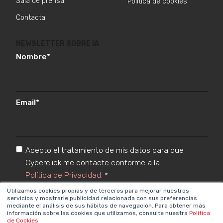
Sala de prensa
Política de cookies
Contacta
NEWSLETTER SOBRE IA
Nombre
*
Email
*
Acepto el tratamiento de mis datos para que
Cyberclick me contacte conforme a la
Política de Privacidad.
*
Utilizamos cookies propias y de terceros para mejorar nuestros
servicios y mostrarle publicidad relacionada con sus preferencias
mediante el análisis de sus hábitos de navegación. Para obtener más
información sobre las cookies que utilizamos, consulte nuestra
Política
de Cookies
.