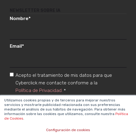
NEWSLETTER SOBRE IA
Nombre
*
Email
*
Acepto el tratamiento de mis datos para que
Cyberclick me contacte conforme a la
Política de Privacidad.
*
Utilizamos cookies propias y de terceros para mejorar nuestros
servicios y mostrarle publicidad relacionada con sus preferencias
mediante el análisis de sus hábitos de navegación. Para obtener más
información sobre las cookies que utilizamos, consulte nuestra
Política
de Cookies
.
Configuración de cookies