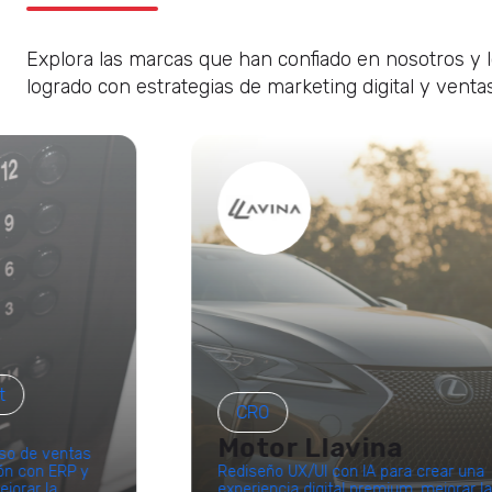
Explora las marcas que han confiado en nosotros y 
logrado con estrategias de marketing digital y venta
t
CRO
Motor Llavina
eso de ventas
ón con ERP y
Rediseño UX/UI con IA para crear una
jorar la
experiencia digital premium, mejorar l