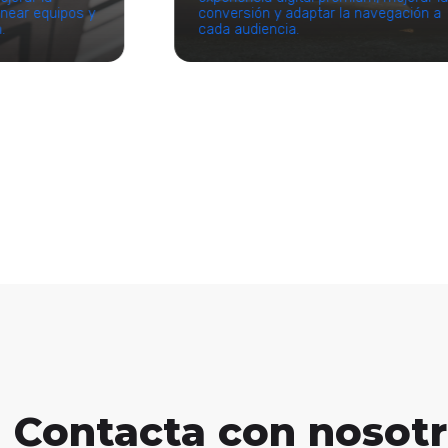
linear equipos y
conversión y adaptar la navegación a
.
cada audiencia.
Contacta con nosot