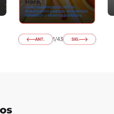
Hero
La IA y la optimización 360º en
Amazon como palancas de visibilidad,
conversión y eficiencia publicitaria.
1
/
43
ANT.
SIG.
ros