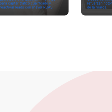
para captar tráfico cualificado y
refuerzan noto
reactivar leads con mayor ROAS.
de la marca.