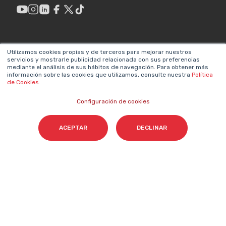
ENLACES DE
LEGAL
Utilizamos cookies propias y de terceros para mejorar nuestros
INTERÉS
servicios y mostrarle publicidad relacionada con sus preferencias
Política de privacidad
mediante el análisis de sus hábitos de navegación. Para obtener más
¿Por qué hacer
información sobre las cookies que utilizamos, consulte nuestra
Política
Aviso legal
de Cookies
.
Marketing?
Sistema interno de
Configuración de cookies
Metodologías propias
información
Valores y equipos
ACEPTAR
DECLINAR
Declaración de
Únete a nosotros
accesibilidad
Sala de prensa
Política de cookies
Contacta
NEWSLETTER SOBRE IA
Nombre
*