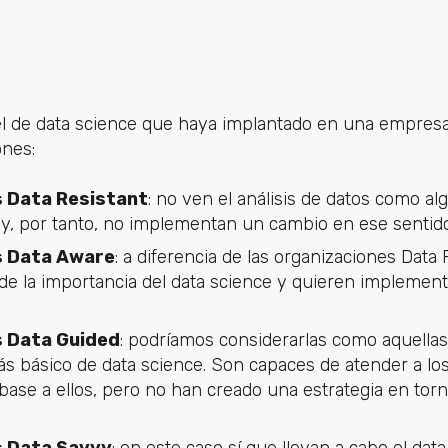
l de data science que haya implantado en una empres
ones:
 Data Resistant
: no ven el análisis de datos como al
 y, por tanto, no implementan un cambio en ese sentido
s Data Aware
: a diferencia de las organizaciones Data 
de la importancia del data science y quieren implement
 Data Guided
: podríamos considerarlas como aquella
ás básico de data science. Son capaces de atender a lo
ase a ellos, pero no han creado una estrategia en torno
s Data Savvy
: en este caso sí que llevan a cabo el dat