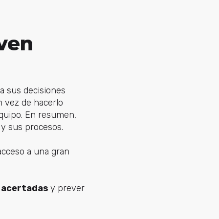
ven
a sus decisiones
n vez de hacerlo
equipo. En resumen,
 y sus procesos.
l acceso a una gran
s acertadas
y prever