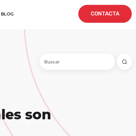
CONTACTA
BLOG
Este es un campo de búsqueda con una f
No hay sugerencias porque el cam
les son