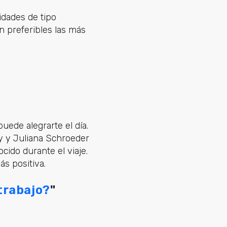
idades de tipo
on preferibles las más
uede alegrarte el día.
ey y Juliana Schroeder
cido durante el viaje.
s positiva.
trabajo?
"