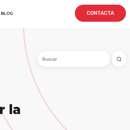
CONTACTA
BLOG
Este es un campo de búsqueda con una f
No hay sugerencias porque el cam
 la