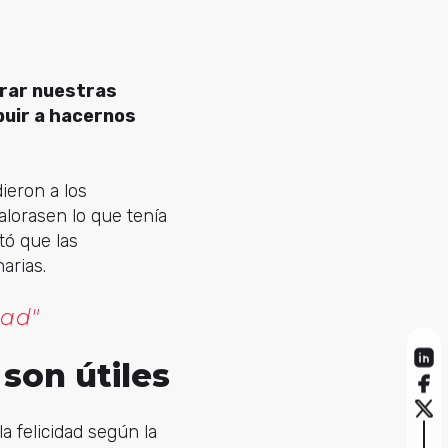
rar nuestras
buir a hacernos
ieron a los
alorasen lo que tenía
tó que las
arias.
dad"
 son útiles
a felicidad según la