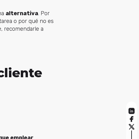
una
alternativa
. Por
tarea o por qué no es
e, recomendarle a
cliente
que emplear