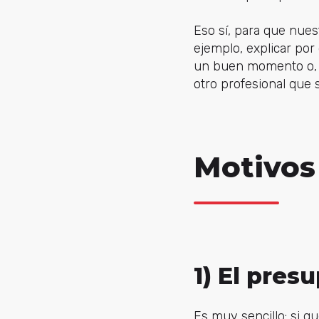
Eso sí, para que nue
ejemplo, explicar po
un buen momento o, s
otro profesional que 
Motivos 
1) El pres
Es muy sencillo: si 