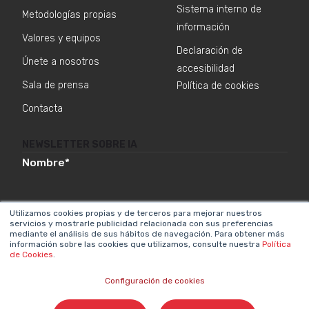
Sistema interno de
Metodologías propias
información
Valores y equipos
Declaración de
Únete a nosotros
accesibilidad
Sala de prensa
Política de cookies
Contacta
NEWSLETTER SOBRE IA
Nombre
*
Utilizamos cookies propias y de terceros para mejorar nuestros
servicios y mostrarle publicidad relacionada con sus preferencias
Email
*
mediante el análisis de sus hábitos de navegación. Para obtener más
información sobre las cookies que utilizamos, consulte nuestra
Política
de Cookies
.
Configuración de cookies
Acepto el tratamiento de mis datos para que
Cyberclick me contacte conforme a la