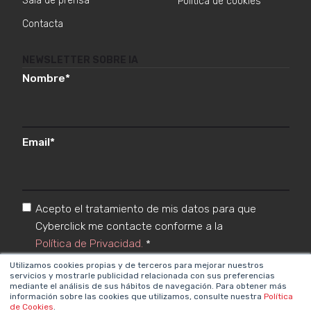
Sala de prensa
Política de cookies
Contacta
NEWSLETTER SOBRE IA
Nombre
*
Email
*
Acepto el tratamiento de mis datos para que
Cyberclick me contacte conforme a la
Política de Privacidad.
*
Utilizamos cookies propias y de terceros para mejorar nuestros
servicios y mostrarle publicidad relacionada con sus preferencias
mediante el análisis de sus hábitos de navegación. Para obtener más
información sobre las cookies que utilizamos, consulte nuestra
Política
de Cookies
.