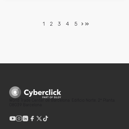
1
2
3
4
5
World Trade Center de Barcelona. Edificio Norte. 2ª Planta.
08039 Barcelona