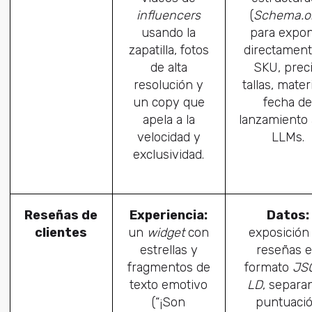
influencers
(
Schema.o
usando la
para expo
zapatilla, fotos
directament
de alta
SKU, preci
resolución y
tallas, mater
un copy que
fecha de
apela a la
lanzamiento 
velocidad y
LLMs.
exclusividad.
Reseñas de
Experiencia:
Datos:
clientes
un
widget
con
exposición
estrellas y
reseñas 
fragmentos de
formato
JS
texto emotivo
LD
, separa
(“¡Son
puntuaci