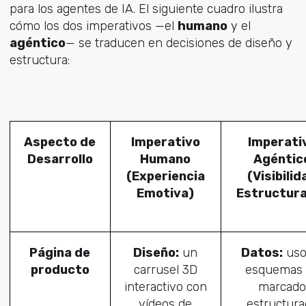
para los agentes de IA. El siguiente cuadro ilustra
cómo los dos imperativos —el
humano
y el
agéntico
— se traducen en decisiones de diseño y
estructura:
Aspecto de
Imperativo
Imperati
Desarrollo
Humano
Agéntic
(Experiencia
(Visibilid
Emotiva)
Estructur
Página de
Diseño:
un
Datos:
uso
producto
carrusel 3D
esquemas 
interactivo con
marcado
vídeos de
estructura