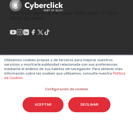
World Trade Center de Barcelona. Edificio Norte. 2ª Planta.
08039 Barcelona
ENLACES DE
LEGAL
Utilizamos cookies propias y de terceros para mejorar nuestros
INTERÉS
servicios y mostrarle publicidad relacionada con sus preferencias
Política de privacidad
mediante el análisis de sus hábitos de navegación. Para obtener más
¿Por qué hacer
información sobre las cookies que utilizamos, consulte nuestra
Política
Aviso legal
Marketing?
de Cookies
.
Sistema interno de
Metodologías propias
Configuración de cookies
información
Valores y equipos
Declaración de
ACEPTAR
DECLINAR
Únete a nosotros
accesibilidad
Sala de prensa
Política de cookies
Contacta