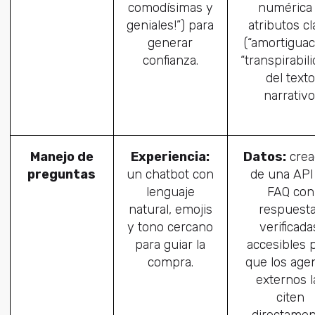
comodísimas y
numérica
geniales!”) para
atributos c
generar
(“amortiguac
confianza.
“transpirabili
del texto
narrativo
Manejo de
Experiencia:
Datos:
crea
preguntas
un chatbot con
de una API
lenguaje
FAQ con
natural, emojis
respuest
y tono cercano
verificada
para guiar la
accesibles 
compra.
que los age
externos l
citen
directamen