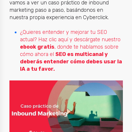
vamos a ver un caso práctico de inbound
marketing paso a paso, basándonos en
nuestra propia experiencia en Cyberclick.
¿Quieres entender y mejorar tu SEO
actual? Haz clic aquí y descárgate nuestro
ebook gratis
, donde te hablamos sobre
cómo ahora el
SEO es multicanal y
deberás entender cómo debes usar la
IA a tu favor.