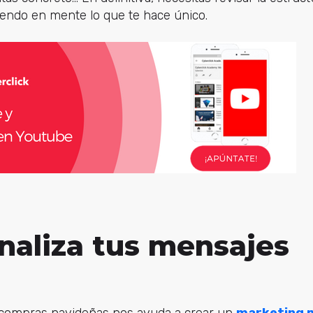
endo en mente lo que te hace único.
naliza tus mensajes
s compras navideñas nos ayuda a crear un
marketing 