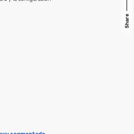
Share
muy segmentado
,