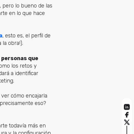
 pero lo bueno de las
rte en lo que hace
a
, esto es, el perfil de
la obra!).
s personas que
como los retos y
rá a identificar
eting.
 ver cómo encajarla
 precisamente eso?
rte todavía más en
ura y la configuración