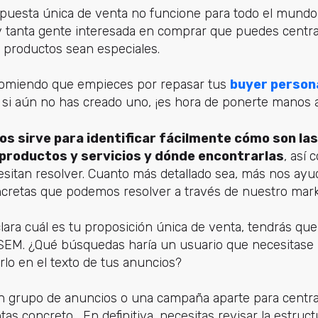
opuesta única de venta no funcione para todo el mundo,
 tanta gente interesada en comprar que puedes centra
 productos sean especiales.
ecomiendo que empieces por repasar tus
buyer person
y si aún no has creado uno, ¡es hora de ponerte manos a 
os sirve para identificar fácilmente cómo son la
roductos y servicios y dónde encontrarlas
, así 
itan resolver. Cuanto más detallado sea, más nos ayuda
retas que podemos resolver a través de nuestro mark
ara cuál es tu proposición única de venta, tendrás que
SEM. ¿Qué búsquedas haría un usuario que necesitase
lo en el texto de tus anuncios?
un grupo de anuncios o una campaña aparte para centra
 concreto... En definitiva, necesitas revisar la estruct