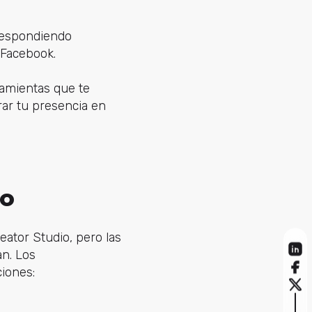
 respondiendo
 Facebook.
ramientas que te
rar tu presencia en
io
ator Studio, pero las
an. Los
iones: