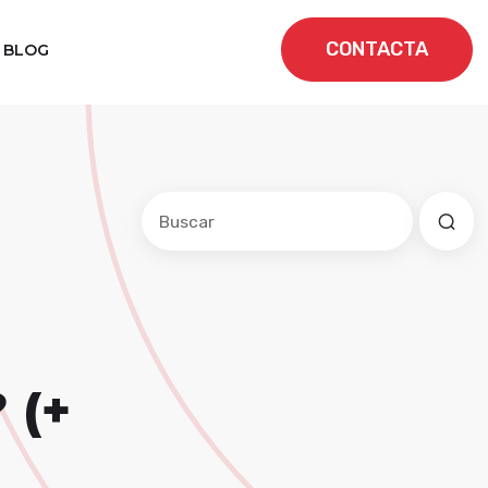
CONTACTA
BLOG
Este es un campo de búsqueda con una f
No hay sugerencias porque el cam
 (+